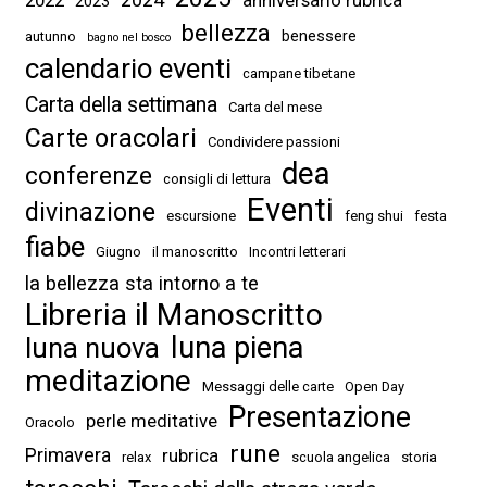
2023
bellezza
benessere
autunno
bagno nel bosco
calendario eventi
campane tibetane
Carta della settimana
Carta del mese
Carte oracolari
Condividere passioni
dea
conferenze
consigli di lettura
Eventi
divinazione
escursione
feng shui
festa
fiabe
Giugno
il manoscritto
Incontri letterari
la bellezza sta intorno a te
Libreria il Manoscritto
luna piena
luna nuova
meditazione
Messaggi delle carte
Open Day
Presentazione
perle meditative
Oracolo
rune
Primavera
rubrica
relax
scuola angelica
storia