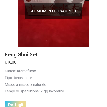
AL MOMENTO ESAURITO
Feng Shui Set
€
16,00
Marca: Aromafume
Tipo: benessere
Miscela miscela naturale
Tempi di spedizione: 2 gg lavorativi
Dettagli