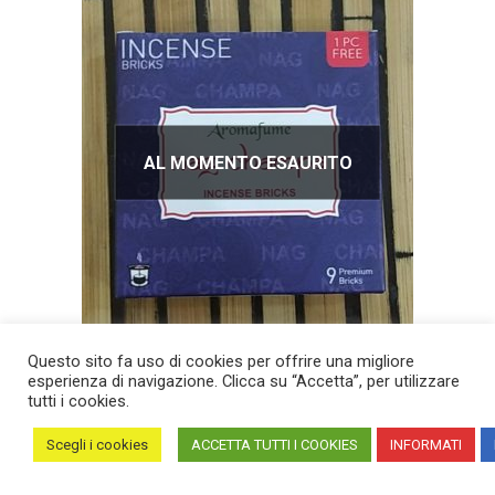
AL MOMENTO ESAURITO
Incenso mattoncini Nag Champa
Questo sito fa uso di cookies per offrire una migliore
esperienza di navigazione. Clicca su “Accetta”, per utilizzare
€
5,00
tutti i cookies.
Marca: Aromafume
Scegli i cookies
ACCETTA TUTTI I COOKIES
INFORMATI
Phone
Email
Facebook
Instagram
Google
W
Tipo: nag champa