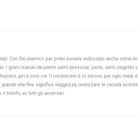
ali. Con filo elastico per poter essere indossato anche come bra
rio. I grani ricavati da pietre semi-preziose, perle, semi vegetal
trazioni, giri e così via. Il cordoncino è lo stesso per ogni mala,
ù grande alla fine significa saggezza, realizzare la vacuità assolut
 trionfo su tutti gli avversari.