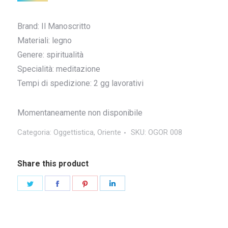
Brand: Il Manoscritto
Materiali: legno
Genere: spiritualità
Specialità: meditazione
Tempi di spedizione: 2 gg lavorativi
Momentaneamente non disponibile
Categoria:
Oggettistica
,
Oriente
SKU:
OGOR 008
Share this product
Condividi
Condividi
Condividi
Condividi
questo
questo
questo
questo