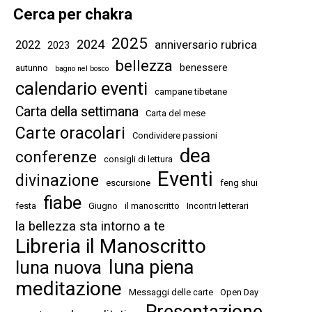
Cerca per chakra
2025
2024
2022
anniversario rubrica
2023
bellezza
benessere
autunno
bagno nel bosco
calendario eventi
campane tibetane
Carta della settimana
Carta del mese
Carte oracolari
Condividere passioni
dea
conferenze
consigli di lettura
Eventi
divinazione
escursione
feng shui
fiabe
festa
Giugno
il manoscritto
Incontri letterari
la bellezza sta intorno a te
Libreria il Manoscritto
luna piena
luna nuova
meditazione
Messaggi delle carte
Open Day
Presentazione