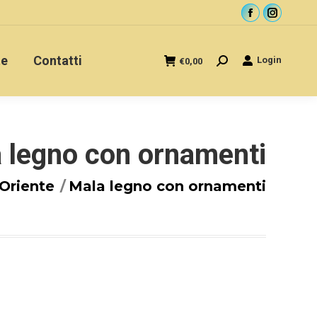
Facebook
Instagra
page
page
opens
opens
te
Contatti
Login
€
0,00
Cerca
in
in
new
new
window
window
 legno con ornamenti
Oriente
Mala legno con ornamenti