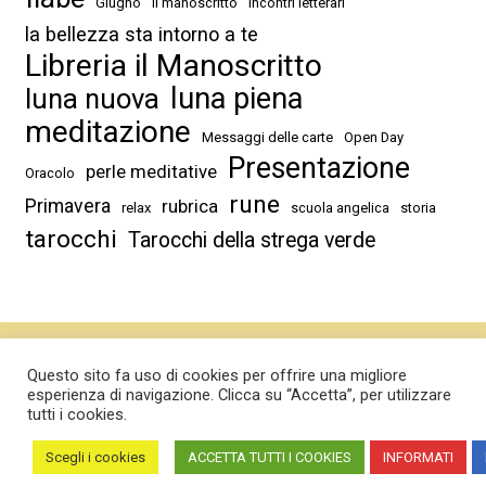
Giugno
il manoscritto
Incontri letterari
la bellezza sta intorno a te
Libreria il Manoscritto
luna piena
luna nuova
meditazione
Messaggi delle carte
Open Day
Presentazione
perle meditative
Oracolo
rune
Primavera
rubrica
relax
scuola angelica
storia
tarocchi
Tarocchi della strega verde
Tutti i diritti sono riservati
Libreria il Manoscritto sas
Questo sito fa uso di cookies per offrire una migliore
esperienza di navigazione. Clicca su “Accetta”, per utilizzare
P.IVA 01542530900
tutti i cookies.
Prezzi iva inclusa
Scegli i cookies
ACCETTA TUTTI I COOKIES
INFORMATI
Phone
Email
Facebook
Instagram
Google
W