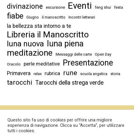
Eventi
divinazione
escursione
feng shui
festa
fiabe
Giugno
il manoscritto
Incontri letterari
la bellezza sta intorno a te
Libreria il Manoscritto
luna piena
luna nuova
meditazione
Messaggi delle carte
Open Day
Presentazione
perle meditative
Oracolo
rune
Primavera
rubrica
relax
scuola angelica
storia
tarocchi
Tarocchi della strega verde
Tutti i diritti sono riservati
Libreria il Manoscritto sas
Questo sito fa uso di cookies per offrire una migliore
esperienza di navigazione. Clicca su “Accetta”, per utilizzare
P.IVA 01542530900
tutti i cookies.