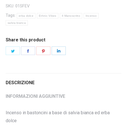
SKU:
01SFEV
Tags:
erba dolce
Ethnic Vibes
Il Manoscritto
Incenso
salvia bianca
Share this product
Condividi
Condividi
Condividi
Condividi
questo
questo
questo
questo
DESCRIZIONE
INFORMAZIONI AGGIUNTIVE
Incenso in bastoncini a base di salvia bianca ed erba
dolce