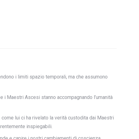
scendono i limiti spazio temporali, ma che assumono
so, e i Maestri Ascesi stanno accompagnando l’umanità
ome lui ci ha rivelato la verità custodita dai Maestri
rentemente inspiegabili.
ende e capire i nostri cambiamenti di coscienza,