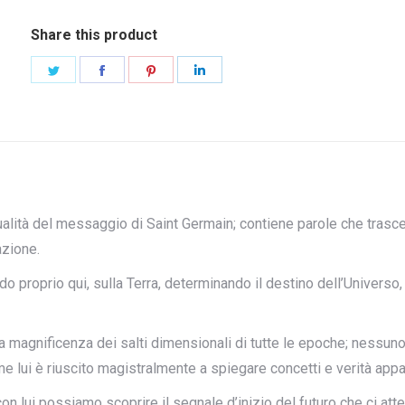
Share this product
Condividi
Condividi
Condividi
Condividi
questo
questo
questo
questo
ttualità del messaggio di Saint Germain; contiene parole che tra
azione.
ndo proprio qui, sulla Terra, determinando il destino dell’Univer
magnificenza dei salti dimensionali di tutte le epoche; nessuno c
 lui è riuscito magistralmente a spiegare concetti e verità appa
on lui possiamo scoprire il segnale d’inizio del futuro che ci att