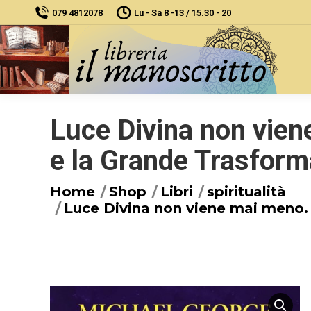
079 4812078
Lu - Sa 8 -13 / 15.30 - 20
Luce Divina non vien
e la Grande Trasfor
You are here:
Home
Shop
Libri
spiritualità
Luce Divina non viene mai meno. 