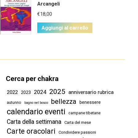
Arcangeli
€
18,00
Aggiungi al carrello
Cerca per chakra
2025
2024
2022
anniversario rubrica
2023
bellezza
benessere
autunno
bagno nel bosco
calendario eventi
campane tibetane
Carta della settimana
Carta del mese
Carte oracolari
Condividere passioni