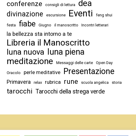
dea
conferenze
consigli di lettura
Eventi
divinazione
escursione
feng shui
fiabe
festa
Giugno
il manoscritto
Incontri letterari
la bellezza sta intorno a te
Libreria il Manoscritto
luna piena
luna nuova
meditazione
Messaggi delle carte
Open Day
Presentazione
perle meditative
Oracolo
rune
Primavera
rubrica
relax
scuola angelica
storia
tarocchi
Tarocchi della strega verde