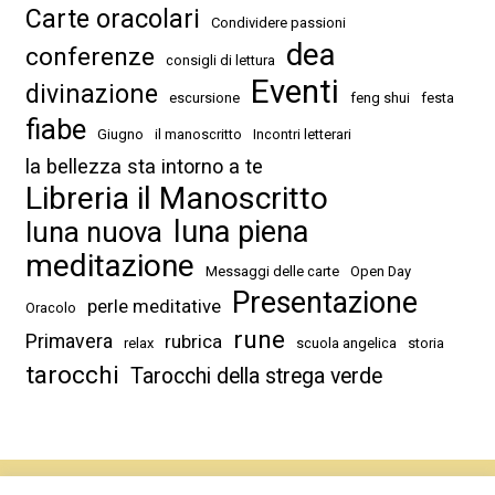
Carte oracolari
Condividere passioni
dea
conferenze
consigli di lettura
Eventi
divinazione
escursione
feng shui
festa
fiabe
Giugno
il manoscritto
Incontri letterari
la bellezza sta intorno a te
Libreria il Manoscritto
luna piena
luna nuova
meditazione
Messaggi delle carte
Open Day
Presentazione
perle meditative
Oracolo
rune
Primavera
rubrica
relax
scuola angelica
storia
tarocchi
Tarocchi della strega verde
Tutti i diritti sono riservati